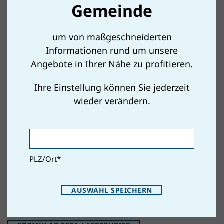
Vorteile des Einziehungsauftrages.
Gemeinde
pünktliche, automatische Abbuchung
um von maßgeschneiderten
keine Mahngebühren und Säumniszuschläge
Informationen rund um unsere
Angebote in Ihrer Nähe zu profitieren.
keine Zahlscheingebühren
keine Terminverluste
Ihre Einstellung können Sie jederzeit
wieder verändern.
Sie erhalten die Vorschreibung weiterhin per
Post oder, wenn entsprechend angefordert,
elektronisch zugestellt. Die Abbuchung erfolgt
jedoch automatisch zu den
PLZ/Ort
*
Hauptfälligkeitsterminen (jeweils am 15. März
für das 1. Halbjahr, am 15. September für das 2.
AUSWAHL SPEICHERN
Halbjahr) von Ihrem Konto.