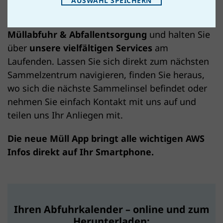
AUSWAHL SPEICHERN
Aber noch viel mehr: In der neuen Müll App
informieren wir Sie über Alles rund um
Müllabfuhr & Abfallentsorgung
und halten Sie
über
unsere vielfältigen Services
am
Laufenden. Lassen Sie sich direkt zum nächsten
Sammelzentrum navigieren, finden Sie heraus,
wo sich die nächste Sammelinsel befindet oder
nehmen Sie einfach Kontakt mit uns auf und
teilen uns Ihr Anliegen mit.
Die neue Müll App bringt alle wichtigen AWS
Infos direkt auf Ihr Smartphone.
Ihren Abfuhrkalender – online und zum
Herunterladen: