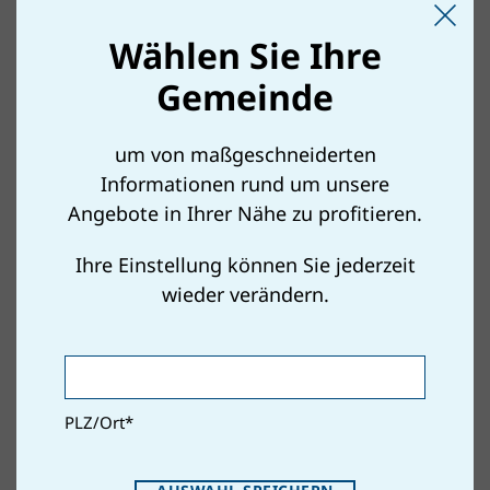
rauszustellen
ZUM MÜLL APP DOWNLOAD
Wählen Sie Ihre
Gemeinde
um von maßgeschneiderten
Informationen rund um unsere
Angebote in Ihrer Nähe zu profitieren.
Ihre Einstellung können Sie jederzeit
wieder verändern.
Mit wenigen Klicks können Sie sich an jede
Abholung erinnern lassen – ganz automatisch,
individuell einstellbar! Das spart Zeit und
PLZ/Ort
*
Nerven und sorgt dafür, dass keine Tonne
mehr vergessen wird.