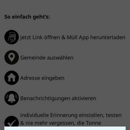
So einfach geht’s:
jetzt Link öffnen & Müll App herunterladen
Gemeinde auswählen
Adresse eingeben
Benachrichtigungen aktivieren
individuelle Erinnerung einstellen, testen
& nie mehr vergessen, die Tonne