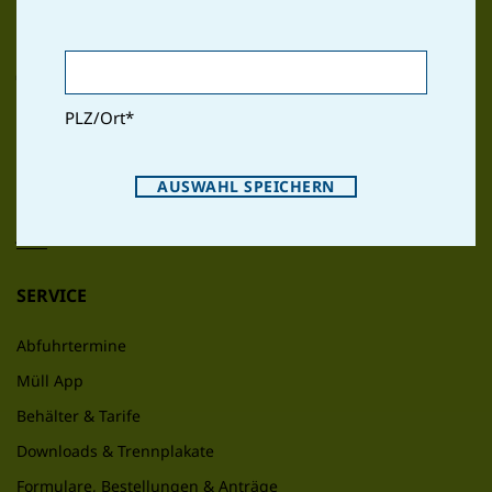
im Raum Schwechat
PLZ/Ort
*
VERBAND
AUSWAHL SPEICHERN
Kontakt & Öffnungszeiten
Jobs
SERVICE
Abfuhrtermine
Müll App
Behälter & Tarife
Downloads & Trennplakate
Formulare, Bestellungen & Anträge