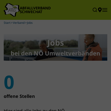
Skip to main content
Start
Verband
Jobs
Jobs
bei den NÖ Umweltverbänden
0
offene Stellen
Hier sind alle Jobs zu den NÖ