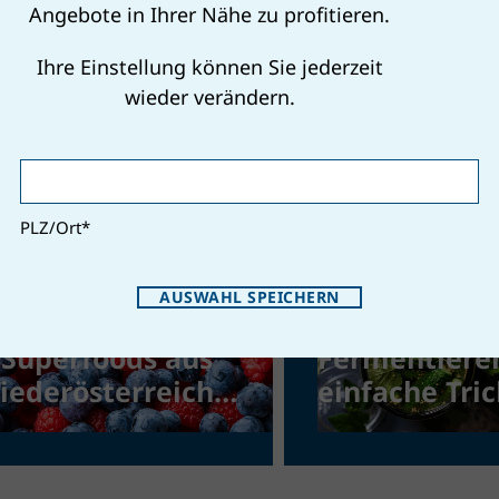
Angebote in Ihrer Nähe zu profitieren.
Ihre Einstellung können Sie jederzeit
wieder verändern.
arf man Spinat
Darf man
ieder
Pilzgerichte
ufwärmen?
wieder
aufwärmen?
PLZ/Ort
*
AUSWAHL SPEICHERN
 Superfoods aus
Fermentiere
iederösterreich,
einfache Tri
ie man kennen
Gemüse
ollte
nachhaltig u
voller Nährst