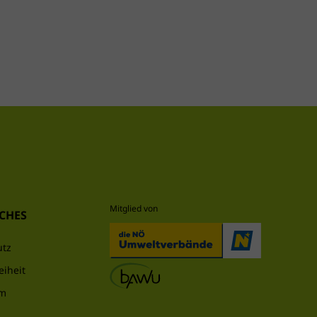
machen
CHES
utz
eiheit
um