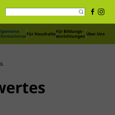
llgemeine
Für Bildungs­­
Für Haushalte
Über Uns
nformationen
einrichtungen
EL
wertes