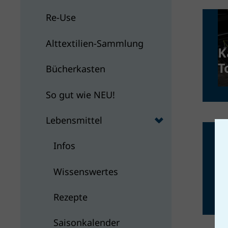
Re-Use
Alttextilien-Sammlung
K
T
Bücherkasten
So gut wie NEU!
Lebensmittel
Infos
B
Wissenswertes
d
a
Rezepte
O
Saisonkalender