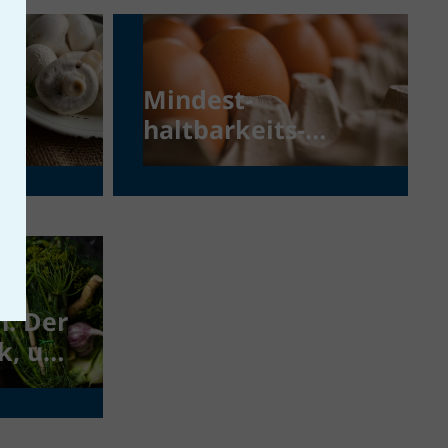
Mindest­
haltbarkeits­
datum (MHD) –
auch
Abgelaufenes ist
oft genießbar
n: Der
ck, um
nd
offe