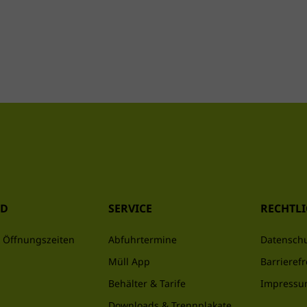
haltbar zu 
ND
SERVICE
RECHTLI
 Öffnungszeiten
Abfuhrtermine
Datensch
Müll App
Barrierefr
Behälter & Tarife
Impress
Downloads & Trennplakate