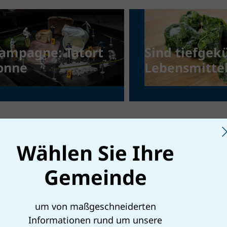
ampagne: Tatort
Sind tiefgek
onne
Lebensmitte
wirklich
unbegrenzt
haltbar?
Wählen Sie Ihre
eeinflussen Äpfel
Kauft man
Gemeinde
en Reifeprozess
wirklich meh
nderer
wenn man
um von maßgeschneiderten
bstsorten?
hungrig ein
Informationen rund um unsere
geht?