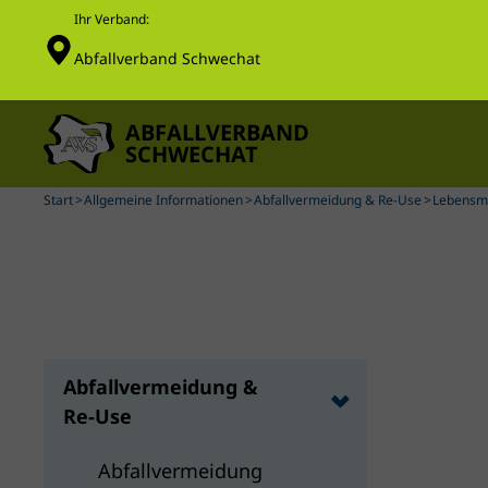
Ihr Verband:
Abfallverband Schwechat
Skip to main content
Start
Allgemeine Informationen
Abfallvermeidung & Re-Use
Lebensmi
Abfallvermeidung &
Re-Use
Abfallvermeidung