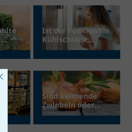
ühlte
Ist die Position im
l
Kühlschrank
wichtig für die
Haltbarkeit von
Lebensmitteln?
Sind keimende
r,
Zwiebeln oder
Knoblauch noch
kaufen
genießbar?