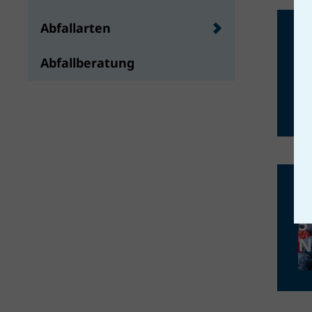
Abfallarten
Abfallberatung
D
w
a
5
N
d
s