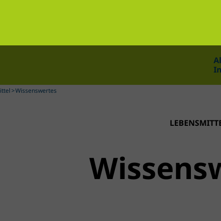
A
I
ttel
Wissenswertes
LEBENSMITT
Wissens­